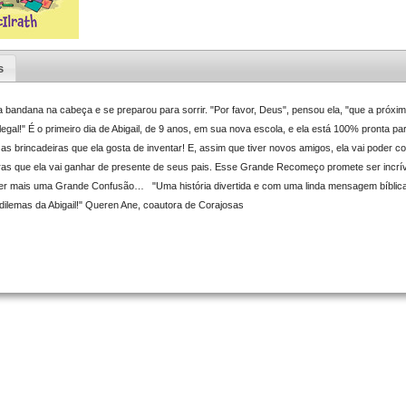
s
u a bandana na cabeça e se preparou para sorrir. "Por favor, Deus", pensou ela, "que a próxim
egal!" É o primeiro dia de Abigail, de 9 anos, em sua nova escola, e ela está 100% pronta 
as brincadeiras que ela gosta de inventar! E, assim que tiver novos amigos, ela vai poder c
uras que ela vai ganhar de presente de seus pais. Esse Grande Recomeço promete ser incrív
r mais uma Grande Confusão… "Uma história divertida e com uma linda mensagem bíblica
 dilemas da Abigail!" Queren Ane, coautora de Corajosas